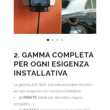
2. GAMMA COMPLETA
PER OGNI ESIGENZA
INSTALLATIVA
La gamma AVE SEAL è pronta ad andare incontro
ad ogni esigenza con soluzioni installative:
da
PARETE
(ideali per laboratori, negozi,
spogliatoi, …)