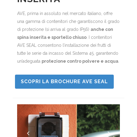
AVE, prima in assoluto nel mercato italiano, offre
una gamma di contenitori che garantiscono il grado
di protezione (si arriva al grado IP56)
anche con
spina inserita e sportello chiuso
. I contenitori
AVE SEAL consentono l’installazione dei frutti di
tutte le serie da incasso del Sistema 45, garantendo
un’adeguata
protezione contro polvere e acqua
.
SCOPRI LA BROCHURE AVE SEAL