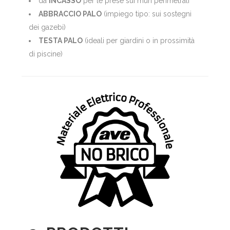
da
INCASSO
per le prese sui muri perimetrali
ABBRACCIO PALO
(impiego tipo: sui sostegni
dei gazebi)
TESTA PALO
(ideali per giardini o in prossimità
di piscine)