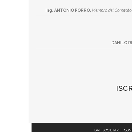
Ing. ANTONIO PORRO,
Membro del Comitato Te
DANILO R
ISC
DATI SOCIETARI
|
COND