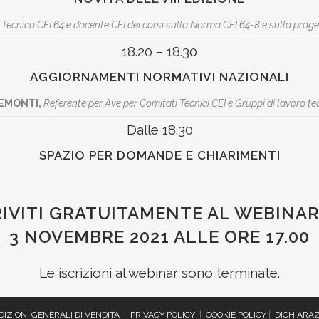
cnico CEI 64 e docente CEI dei corsi sulla Norma CEI 64-8 e sulla progett
18.20 – 18.30
AGGIORNAMENTI NORMATIVI NAZIONALI
EMONTI,
Referente per Ave per Comitati Tecnici CEI e Gruppi di lavoro tec
Dalle 18.30
SPAZIO PER DOMANDE E CHIARIMENTI
RIVITI GRATUITAMENTE AL WEBINAR
3 NOVEMBRE 2021 ALLE ORE 17.00
Le iscrizioni al webinar sono terminate.
IZIONI GENERALI DI VENDITA
|
PRIVACY POLICY
|
COOKIE POLICY
|
DICHIARAZ