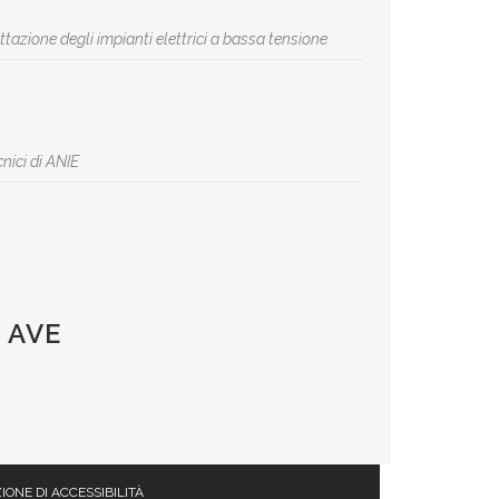
azione degli impianti elettrici a bassa tensione
nici di ANIE
 AVE
IONE DI ACCESSIBILITÀ