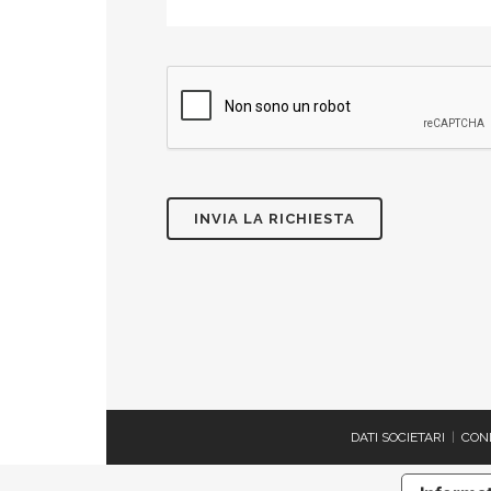
DATI SOCIETARI
|
COND