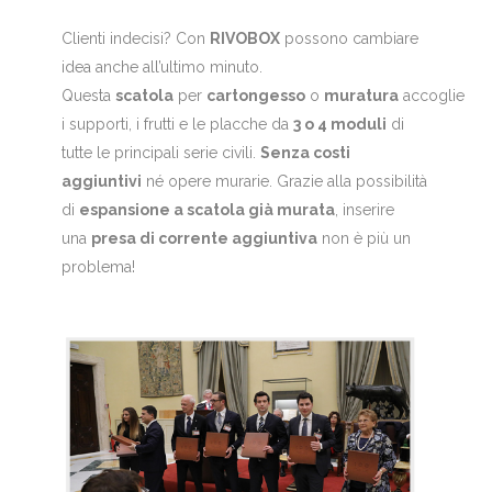
Clienti indecisi? Con
RIVOBOX
possono cambiare
idea anche all’ultimo minuto.
Questa
scatola
per
cartongesso
o
muratura
accoglie
i supporti, i frutti e le placche da
3 o 4 moduli
di
tutte le principali serie civili.
Senza costi
aggiuntivi
né opere murarie. Grazie alla possibilità
di
espansione a scatola già murata
, inserire
una
presa di corrente aggiuntiva
non è più un
problema!