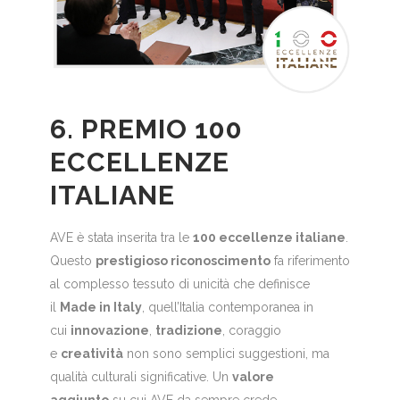
6. PREMIO 100
ECCELLENZE
ITALIANE
AVE è stata inserita tra le
100 eccellenze italiane
.
Questo
prestigioso riconoscimento
fa riferimento
al complesso tessuto di unicità che definisce
il
Made in Italy
, quell’Italia contemporanea in
cui
innovazione
,
tradizione
, coraggio
e
creatività
non sono semplici suggestioni, ma
qualità culturali significative. Un
valore
aggiunto
su cui AVE da sempre crede.